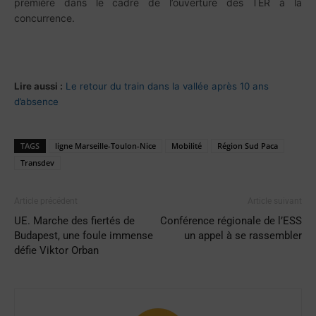
première dans le cadre de l’ouverture des TER à la
concurrence.
Lire aussi :
Le retour du train dans la vallée après 10 ans
d’absence
TAGS
ligne Marseille-Toulon-Nice
Mobilité
Région Sud Paca
Transdev
Article précédent
Article suivant
UE. Marche des fiertés de
Conférence régionale de l’ESS
Budapest, une foule immense
un appel à se rassembler
défie Viktor Orban