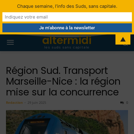
Chaque semaine, l’info des Suds, sans capitale.
altermidi
▲
les suds sans capitale
Région Sud. Transport
Marseille-Nice : la région
mise sur la concurrence
Redaction
-
29 juin 2025
0