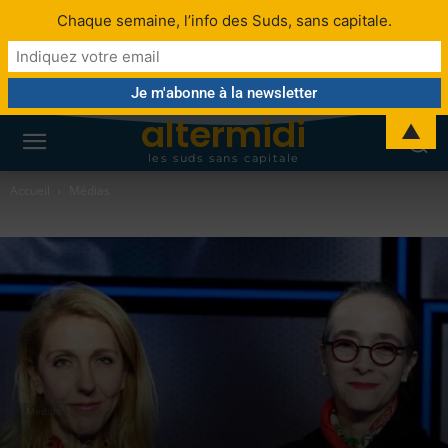
Chaque semaine, l’info des Suds, sans capitale.
altermidi
▲
les suds sans capitale
Accueil
Médias
Médias
Médias: