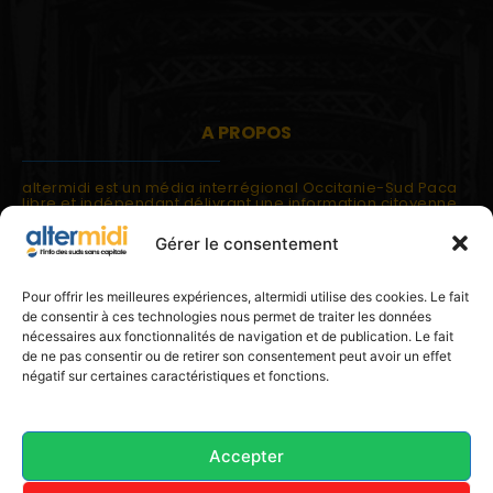
A PROPOS
altermidi est un média interrégional Occitanie-Sud Paca
libre et indépendant délivrant une information citoyenne
et participative.
Gérer le consentement
altermidi est ouvert sur les suds, la méditerranée,
l'europe.
altermidi aborde des thématiques globales évaluées à
Pour offrir les meilleures expériences, altermidi utilise des cookies. Le fait
partir des constats de terrain ou d'analyses à l'échelon
de consentir à ces technologies nous permet de traiter les données
local.
nécessaires aux fonctionnalités de navigation et de publication. Le fait
altermidi c'est l'information capitale, sans capitale.
de ne pas consentir ou de retirer son consentement peut avoir un effet
négatif sur certaines caractéristiques et fonctions.
Contactez nous:
contact@altermidi.org
Accepter