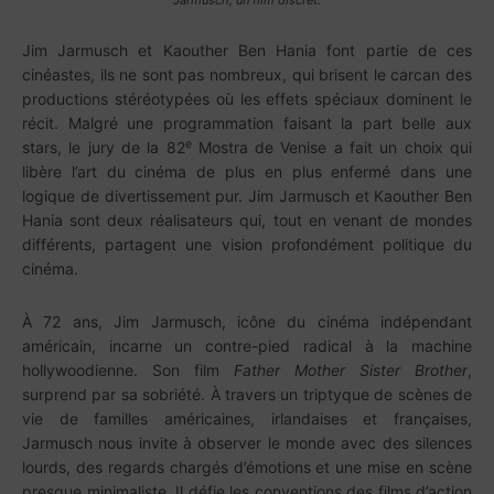
Jarmusch, un film discret.
Jim Jarmusch et Kaouther Ben Hania font partie de ces
cinéastes, ils ne sont pas nombreux, qui brisent le carcan des
productions stéréotypées où les effets spéciaux dominent le
récit. Malgré une programmation faisant la part belle aux
e
stars, le jury de la 82
Mostra de Venise a fait un choix qui
libère l’art du cinéma de plus en plus enfermé dans une
logique de divertissement pur. Jim Jarmusch et Kaouther Ben
Hania sont deux réalisateurs qui, tout en venant de mondes
différents, partagent une vision profondément politique du
cinéma.
À 72 ans, Jim Jarmusch, icône du cinéma indépendant
américain, incarne un contre-pied radical à la machine
hollywoodienne. Son film
Father Mother Sister Brother
,
surprend par sa sobriété. À travers un triptyque de scènes de
vie de familles américaines, irlandaises et françaises,
Jarmusch nous invite à observer le monde avec des silences
lourds, des regards chargés d’émotions et une mise en scène
presque minimaliste. Il défie les conventions des films d’action