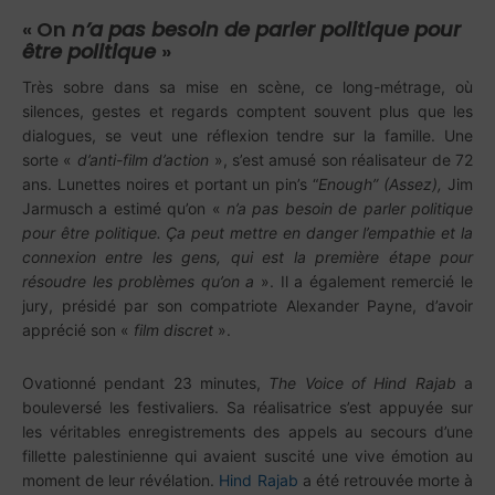
« On
n’a pas besoin de parler politique pour
être politique
»
Très sobre dans sa mise en scène, ce long-métrage, où
silences, gestes et regards comptent souvent plus que les
dialogues, se veut une réflexion tendre sur la famille. Une
sorte «
d’anti-film d’action
», s’est amusé son réalisateur de 72
ans. Lunettes noires et portant un pin’s “
Enough” (Assez),
Jim
Jarmusch a estimé qu’on «
n’a pas besoin de parler politique
pour être politique. Ça peut mettre en danger l’empathie et la
connexion entre les gens, qui est la première étape pour
résoudre les problèmes qu’on a
». Il a également remercié le
jury, présidé par son compatriote Alexander Payne, d’avoir
apprécié son «
film discret
».
Ovationné pendant 23 minutes,
The Voice of Hind Rajab
a
bouleversé les festivaliers. Sa réalisatrice s’est appuyée sur
les véritables enregistrements des appels au secours d’une
fillette palestinienne qui avaient suscité une vive émotion au
moment de leur révélation.
Hind Rajab
a été retrouvée morte à