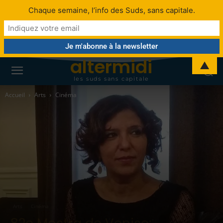
Chaque semaine, l’info des Suds, sans capitale.
altermidi
▲
les suds sans capitale
Accueil
Arts
Cinéma
Arts
Cinéma