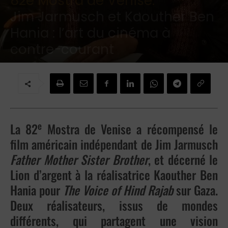
82e Mostra de Venise:
Jim Jarmusch et Kaouther Ben
Hania : l’art du cinéma à
contre-courant
Par
Jean-Marie DINH
-
7 septembre 2025
e
La 82
Mostra de Venise a récompensé le
film américain indépendant de Jim Jarmusch
Father Mother Sister Brother
, et décerné le
Lion d’argent à la réalisatrice Kaouther Ben
Hania pour
The Voice of Hind Rajab
sur Gaza.
Deux réalisateurs, issus de mondes
différents, qui partagent une vision