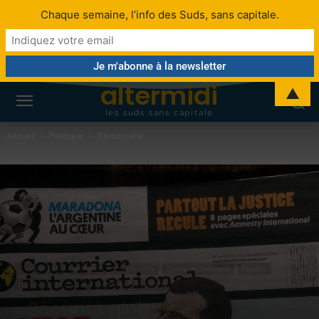
Chaque semaine, l’info des Suds, sans capitale.
altermidi
▲
les suds sans capitale
Accueil
Politique
Démocratie
Citoyenneté
Politique
Démocratie
Droits de l'Homme
Médias
Liberté de la presse
Société
Violence
« Sécurité globale » :