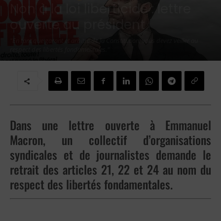
Non à la loi liberticide : lettre
ouverte au président
"En tant que garant et arbitre de la Constitution, vous devez veiller au
respect des libertés fondamentales."
Par
Redaction
-
14 décembre 2020
Dans une lettre ouverte à Emmanuel
Macron, un collectif d’organisations
syndicales et de journalistes demande le
retrait des articles 21, 22 et 24 au nom du
respect des libertés fondamentales.