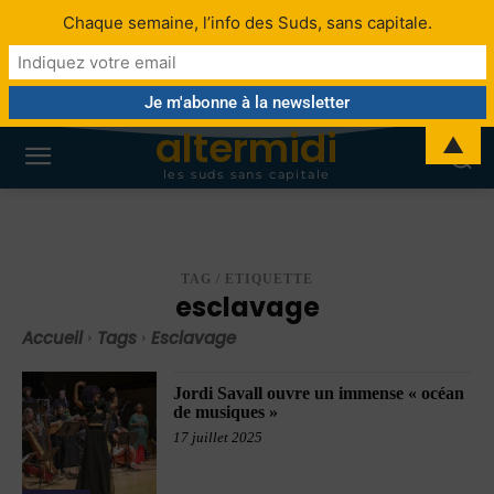
Chaque semaine, l’info des Suds, sans capitale.
altermidi
▲
les suds sans capitale
TAG / ETIQUETTE
esclavage
Accueil
Tags
Esclavage
Jordi Savall ouvre un immense « océan
de musiques »
17 juillet 2025