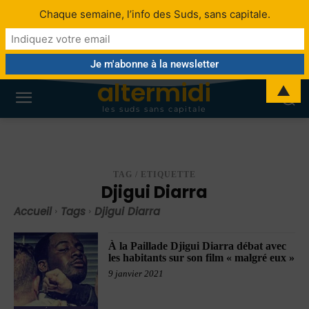
Chaque semaine, l’info des Suds, sans capitale.
altermidi
▲
les suds sans capitale
TAG / ETIQUETTE
Djigui Diarra
Accueil
Tags
Djigui Diarra
À la Paillade Djigui Diarra débat avec
les habitants sur son film « malgré eux »
9 janvier 2021