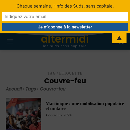
Chaque semaine, l’info des Suds, sans capitale.
altermidi
▲
les suds sans capitale
TAG / ETIQUETTE
Couvre-feu
Accueil
Tags
Couvre-feu
Martinique : une mobilisation populaire
et unitaire
12 octobre 2024