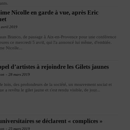
ants.
me Nicolle en garde à vue, après Eric
uet
 avril 2019
Juan Branco, de passage à Aix-en-Provence pour une conférence
eures ce mercredi 5 avril, qui l'a annoncé lui même, d'emblée.
e Nicolle...
pel d’artistes à rejoindre les Gilets jaunes
ion
-
28 mars 2019
e loin, des profondeurs de la société, un mouvement social et
ue a revêtu le gilet jaune et s'est rendu visible, de jour...
universitaires se déclarent « complices »
ion
-
25 mars 2019