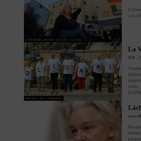
Univer
aux dé
CONTRIBUTIONS GILETS JAUNES
La V
H.B
-
2
Vendre
défens
majori
aides.
(LDH) 
DROITS DE L'HOMME
Lâch
Jean-M
Montpe
démocr
propri