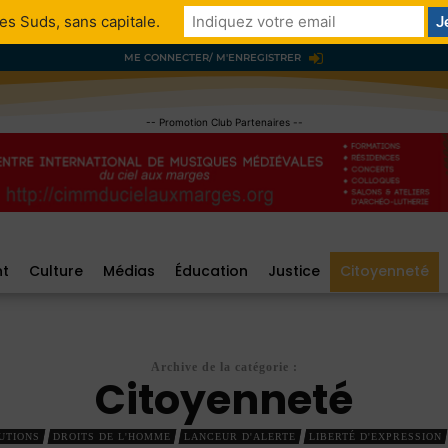
es Suds, sans capitale.
ME CONNECTER/ M'ENREGISTRER
-- Promotion Club Partenaires --
nt
Culture
Médias
Éducation
Justice
Citoyenneté
Archive de la catégorie :
Citoyenneté
UTIONS
DROITS DE L'HOMME
LANCEUR D'ALERTE
LIBERTÉ D'EXPRESSION