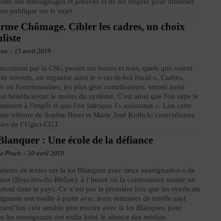
olter des témoignages et preuves et de les relayer pour informer
ion publique sur le sujet.
rme Chômage. Cibler les cadres, un choix
liste
ion
-
15 avril 2019
ancement par la CSG pesant sur toutes et tous, quels que soient
oits ouverts, on organise ainsi le « ras-le-bol fiscal ». Cadres,
tés ou fonctionnaires, les plus gros contributeurs, seront aussi
ui bénéficieront le moins du système. C'est ainsi que l'on sape le
tement à l'impôt et que l'on fabrique l'« assistanat ». Lire cette
ante tribune de Sophie Binet et Marie José Kotlicki cosecrétaires
les de l’Ugict-CGT
Blanquer : Une école de la défiance
ie Pioch
-
10 avril 2019
ations de textes sur la loi Blanquer avec deux enseignant-e-s de
ues (Bouches-du-Rhône), à l’heure où la contestation monte un
rtout dans le pays. Ce n’est pas la première fois que les syndicats
ignants ont maille à partir avec leurs ministres de tutelle sauf
ourd’hui cela semble pire encore avec la loi Blanquer, pour
le les enseignants ont enfin brisé le silence des médias