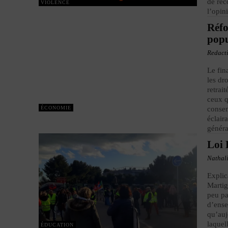
de réc
VIOLENCE
l’opin
Réfo
popu
Redact
Le fin
les dr
retrai
ceux q
ÉCONOMIE
consen
éclair
généra
Loi 
Nathal
Explic
Martig
peu pa
d’ense
qu’auj
laquel
ÉDUCATION