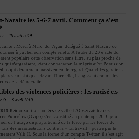
t-Nazaire les 5-6-7 avril. Comment ça s’est
é
ion
-
19 avril 2019
 Jaunes . Merci à Marc, du Vigan, délégué à Saint-Nazaire de
utoriser à publier son compte rendu. A l'aube du 23 e acte du
ent populaire cette observation sans filtre, au plus proche de
ns qui s'organisent, vient contrecarrer le mépris et/ou l'omission
dias qui détournent massivement le regard. Quand les gardiens
ple restent statiques devant l'incendie, ils agissent comme les
eurs de la démocratie.
ibles des violences policières : les racisé.e.s
ic O
-
19 avril 2019
019 Retour sur trois années de veille L’Observatoire des
ces Policières (Ovipo) s’est constitué au printemps 2016 pour
ner de l’usage disproportionné de la force par les forces de
e lors des manifestations contre la « loi travail » portée par le
nement Valls II. Sous la forme d’un compte Twitter, il s’est agit