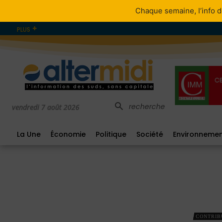
Chaque semaine, l’info d
PLUS
recherche
vendredi 7 août 2026
La Une
Économie
Politique
Société
Environneme
CONTRIB