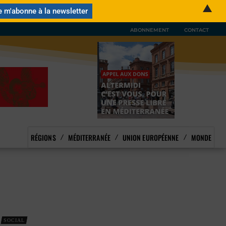
▲
ABONNEMENT
CONTACT
RÉGIONS
MÉDITERRANÉE
UNION EUROPÉENNE
MONDE
SOCIAL