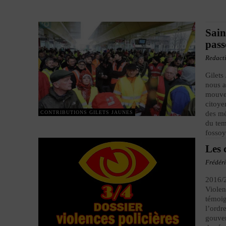
Sain
pass
Redact
Gilets
nous a
mouvem
citoye
CONTRIBUTIONS GILETS JAUNES
des mé
du tem
fossoy
Les c
Frédér
2016/2
Violen
témoig
l’ordr
gouver