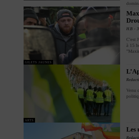
domin
Maxi
Dro
H.B
-
3
C'est 
à 15 h
"Maxim
GILETS JAUNES
L’Ap
Redact
Venu d
politiq
ARTS
Les 
Redact