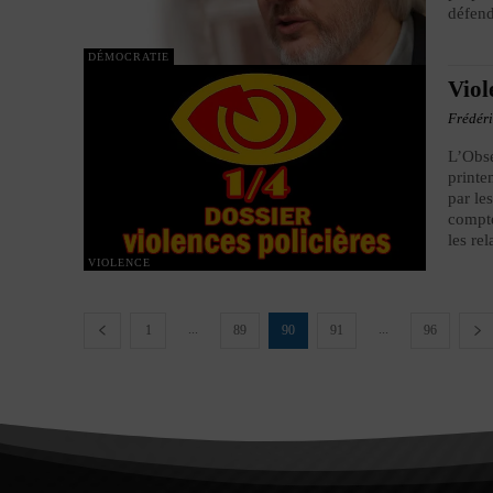
défen
DÉMOCRATIE
Viol
Frédér
L’Obse
printe
par le
compte
les re
VIOLENCE
...
...
1
89
90
91
96