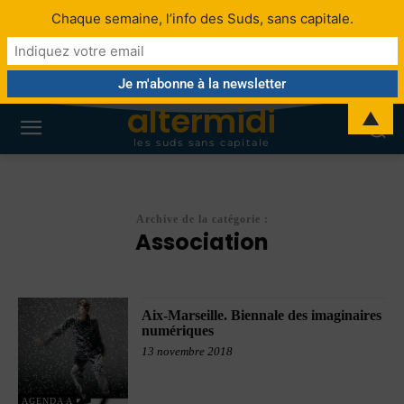
Chaque semaine, l’info des Suds, sans capitale.
altermidi
▲
les suds sans capitale
Archive de la catégorie :
Association
Aix-Marseille. Biennale des imaginaires
numériques
13 novembre 2018
AGENDA A