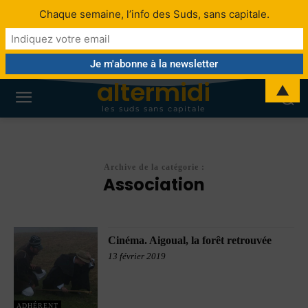
Chaque semaine, l’info des Suds, sans capitale.
altermidi
▲
les suds sans capitale
Archive de la catégorie :
Association
Cinéma. Aigoual, la forêt retrouvée
13 février 2019
ADHÉRENT