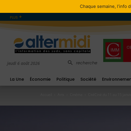
Chaque semaine, l’info d
PLUS
recherche
jeudi 6 août 2026
La Une
Économie
Politique
Société
Environneme
Accueil
Arts
Cinéma
CitéCiné du 11 au 15 janvier