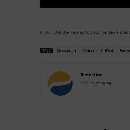
Photo :
Bye Bye Tibériade
, documentaire de Lina
TAGS
Carcassonne
Cinéma
CitéCiné
Festiva
Redaction
https://altermidi.org/