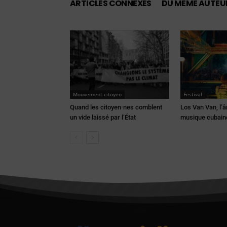
ARTICLES CONNEXES
DU MÊME AUTEU
Mouvement citoyen
Festival
Quand les citoyen·nes comblent
Los Van Van, l’â
un vide laissé par l’État
musique cubain