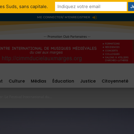
es Suds, sans capitale.
ME CONNECTER/ M'ENREGISTRER
-- Promotion Club Partenaires --
nt
Culture
Médias
Éducation
Justice
Citoyenneté
: Le Festival International du...