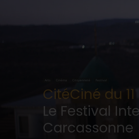
Arts
Cinéma
Citoyenneté
Festival
CitéCiné du 11 
Le Festival Int
Carcassonne