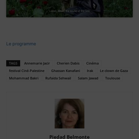
Le programme
TAGS
Annemarie Jacir
Cherien Dabis
Cinéma
festival Ciné-Palestine
Ghassan Kanafani
Irak
Le clown de Gaza
Mohammad Bakri
Rufaida Sehwail
Salam Jawad
Toulouse
Piedad Belmonte