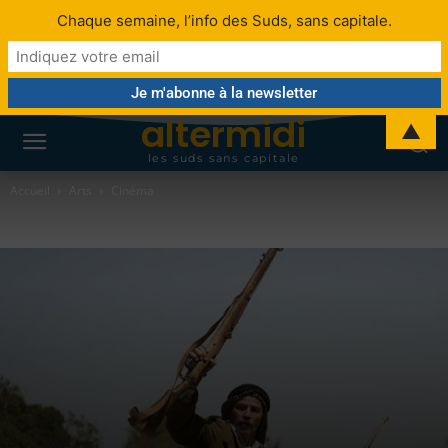
Chaque semaine, l’info des Suds, sans capitale.
altermidi
▲
les suds sans capitale
Accueil
Arts
Cinéma