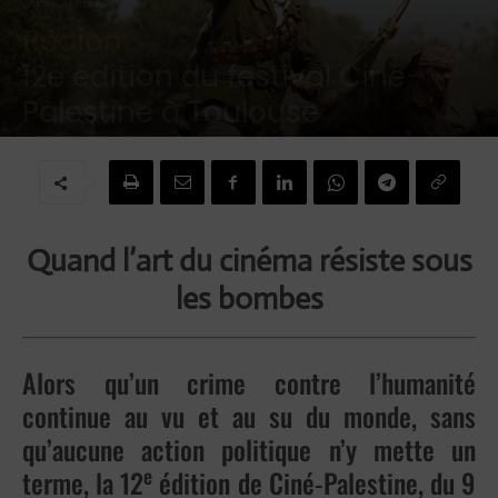
Arts
Cinéma
Région:
12e édition du festival Ciné-
Palestine à Toulouse
Par
Piedad Belmonte
-
3 mars 2026
Quand l’art du cinéma résiste sous
les bombes
Alors qu’un crime contre l’humanité
continue au vu et au su du monde, sans
qu’aucune action politique n’y mette un
e
terme, la 12
édition de Ciné-Palestine, du 9