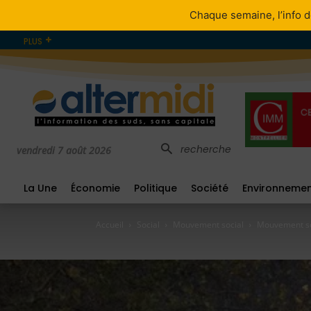
Chaque semaine, l’info d
PLUS
recherche
vendredi 7 août 2026
La Une
Économie
Politique
Société
Environneme
Accueil
Social
Mouvement social
Mouvement soci