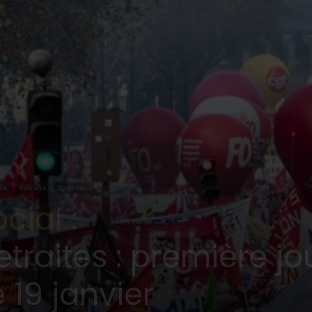
que
Retraite
Syndicats
ial :
traites : première j
 19 janvier