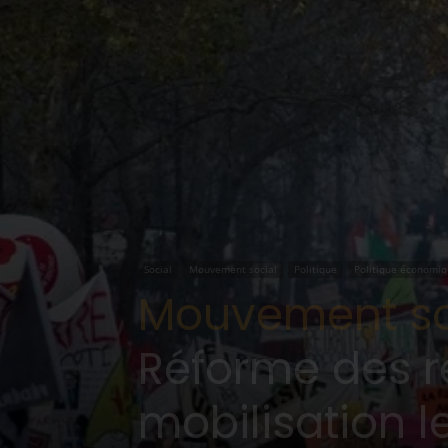
Social
Mouvement social
Politique
Politique économi
Mouvement soc
Réforme des re
mobilisation le