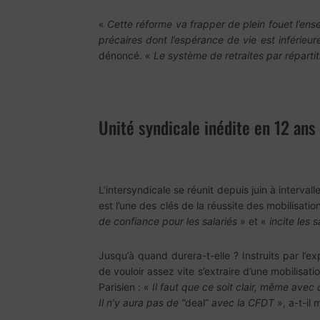
«
Cette réforme va frapper de plein fouet l’ense
précaires dont l’espérance de vie est inférieur
dénoncé. «
Le système de retraites par répartit
Unité syndicale inédite en 12 ans
L’intersyndicale se réunit depuis juin à interval
est l’une des clés de la réussite des mobilisati
de confiance pour les salariés
» et «
incite les 
Jusqu’à quand durera-t-elle ? Instruits par l’
de vouloir assez vite s’extraire d’une mobilisat
Parisien : «
Il faut que ce soit clair, même avec
Il n’y aura pas de “
deal”
avec la CFDT
», a-t-il 