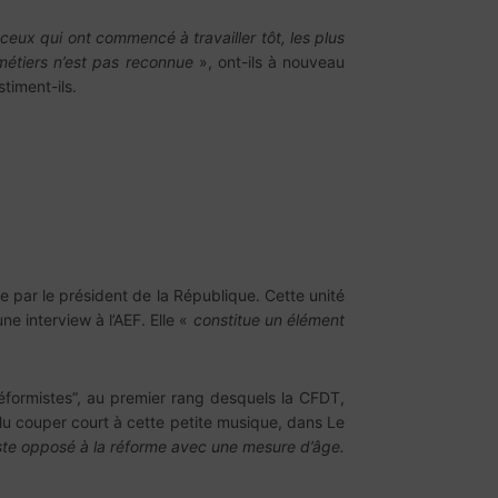
 ceux qui ont commencé à travailler tôt, les plus
 métiers n’est pas reconnue
», ont-ils à nouveau
stiment-ils.
lue par le président de la République. Cette unité
ne interview à l’AEF. Elle «
constitue un élément
réformistes”, au premier rang desquels la CFDT,
oulu couper court à cette petite musique, dans Le
 reste opposé à la réforme avec une mesure d’âge.