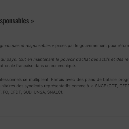
esponsables »
agmatiques et responsables
» prises par le gouvernement pour réform
l du pays, tout en maintenant le pouvoir d’achat des actifs et des ret
 patronale française dans un communiqué.
ofessionnels se multiplient. Parfois avec des plans de bataille p
ls unitaires des syndicats représentatifs comme à la SNCF (CGT, C
GT, FO, CFDT, SUD, UNSA, SNALC).