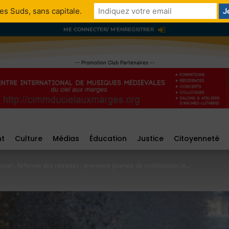
es Suds, sans capitale.
ME CONNECTER/ M'ENREGISTRER
-- Promotion Club Partenaires --
nt
Culture
Médias
Éducation
Justice
Citoyenneté
al : Réforme des retraites : première journée de mobilisation le...