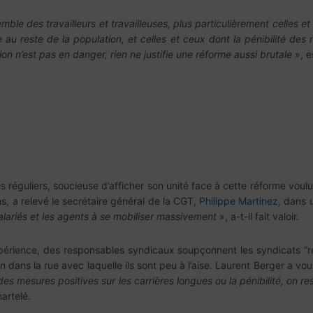
mble des travailleurs et travailleuses, plus particulièrement celles et
e au reste de la population, et celles et ceux dont la pénibilité des
ion n’est pas en danger, rien ne justifie une réforme aussi brutale
», e
les réguliers, soucieuse d’afficher son unité face à cette réforme vou
ons, a relevé le secrétaire général de la CGT,
Philippe Martinez
, dans u
salariés et les agents à se mobiliser massivement
», a-t-il fait valoir.
expérience, des responsables syndicaux soupçonnent les syndicats “
ion dans la rue avec laquelle ils sont peu à l’aise. Laurent Berger a v
 des mesures positives sur les carrières longues ou la pénibilité, on
martelé.