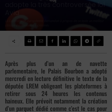
adopte la très controversée loi
Avia
La Commission européenne demandait à propos de ce texte un meilleur
ciblage des contenus incriminés
Par
Jean-Marie DINH
-
14 mai 2020
Après plus d’un an de navette
parlementaire, le Palais Bourbon a adopté
mercredi en lecture définitive le texte de la
députée LREM obligeant les plateformes à
retirer sous 24 heures les contenus
haineux. Elle prévoit notamment la création
d’un parquet dédié comme c’est le cas pour