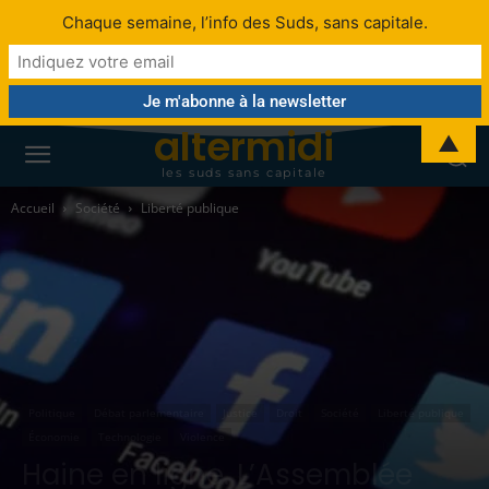
Chaque semaine, l’info des Suds, sans capitale.
altermidi
▲
les suds sans capitale
Accueil
Société
Liberté publique
Politique
Débat parlementaire
Justice
Droit
Société
Liberté publique
Économie
Technologie
Violence
Haine en ligne. L’Assemblée