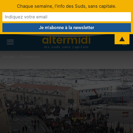
Chaque semaine, l’info des Suds, sans capitale.
altermidi
▲
les suds sans capitale
Accueil
Coronavirus
Coronavirus
Économie
Finance
Citoyenneté
Social