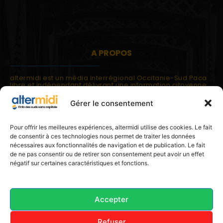
A PROPOS
altermidi est un média interrégional Occitanie-Sud Paca
libre et indépendant délivrant une information citoyenne
et participative.
Gérer le consentement
altermidi est ouvert sur les suds, la méditerranée,
l'europe.
altermidi aborde des thématiques globales évaluées à
Pour offrir les meilleures expériences, altermidi utilise des cookies. Le fait
partir des constats de terrain ou d'analyses à l'échelon
de consentir à ces technologies nous permet de traiter les données
local.
nécessaires aux fonctionnalités de navigation et de publication. Le fait
altermidi c'est l'information capitale, sans capitale.
de ne pas consentir ou de retirer son consentement peut avoir un effet
négatif sur certaines caractéristiques et fonctions.
Contactez nous:
contact@altermidi.org
Accepter
Refuser