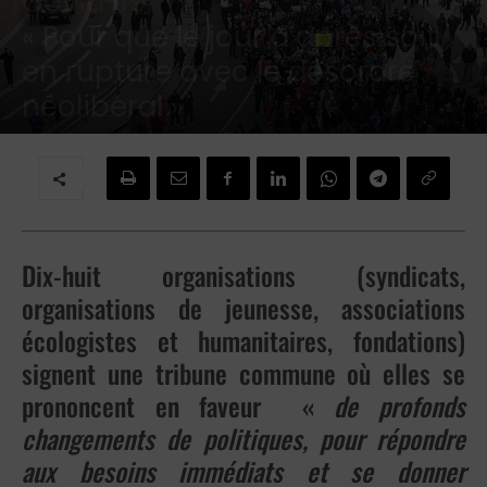
Covid-19:
« Pour que le jour d’après soit
en rupture avec le désordre
néolibéral »
Par
M Organ
-
3 avril 2020
Dix-huit organisations (syndicats,
organisations de jeunesse, associations
écologistes et humanitaires, fondations)
signent une tribune commune où elles se
prononcent en faveur «
de profonds
changements de politiques, pour répondre
aux besoins immédiats et se donner