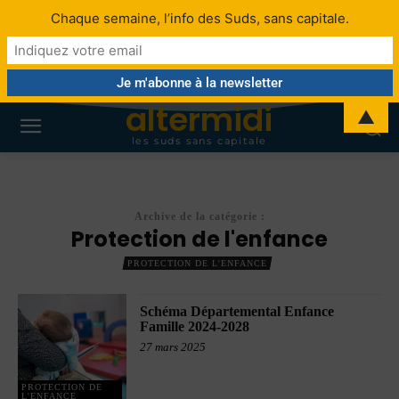
Chaque semaine, l’info des Suds, sans capitale.
altermidi
▲
les suds sans capitale
Archive de la catégorie :
Protection de l'enfance
PROTECTION DE L'ENFANCE
Schéma Départemental Enfance
Famille 2024-2028
27 mars 2025
PROTECTION DE
L'ENFANCE