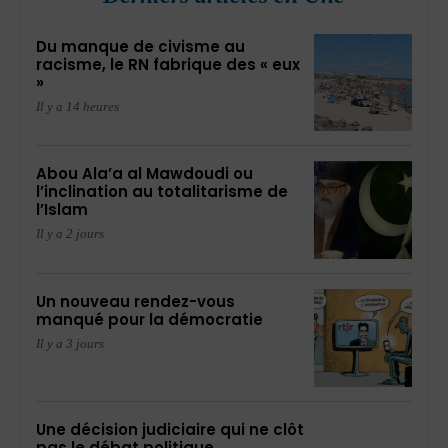
Du manque de civisme au
racisme, le RN fabrique des « eux
»
Il y a 14 heures
Abou Ala’a al Mawdoudi ou
l’inclination au totalitarisme de
l’Islam
Il y a 2 jours
Un nouveau rendez-vous
manqué pour la démocratie
Il y a 3 jours
Une décision judiciaire qui ne clôt
pas le débat politique