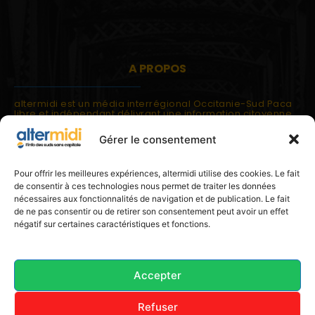
A PROPOS
altermidi est un média interrégional Occitanie-Sud Paca
libre et indépendant délivrant une information citoyenne
et participative.
Gérer le consentement
altermidi est ouvert sur les suds, la méditerranée,
l'europe.
altermidi aborde des thématiques globales évaluées à
Pour offrir les meilleures expériences, altermidi utilise des cookies. Le fait
partir des constats de terrain ou d'analyses à l'échelon
de consentir à ces technologies nous permet de traiter les données
local.
nécessaires aux fonctionnalités de navigation et de publication. Le fait
altermidi c'est l'information capitale, sans capitale.
de ne pas consentir ou de retirer son consentement peut avoir un effet
négatif sur certaines caractéristiques et fonctions.
Contactez nous:
contact@altermidi.org
Accepter
Refuser