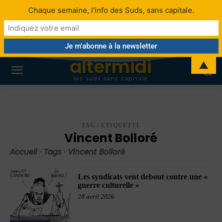
Chaque semaine, l’info des Suds, sans capitale.
altermidi
▲
les suds sans capitale
TAG / ETIQUETTE
Vincent Bolloré
Accueil
Tags
Vincent Bolloré
Les syndicats vent debout contre une «
guerre culturelle »
28 avril 2026