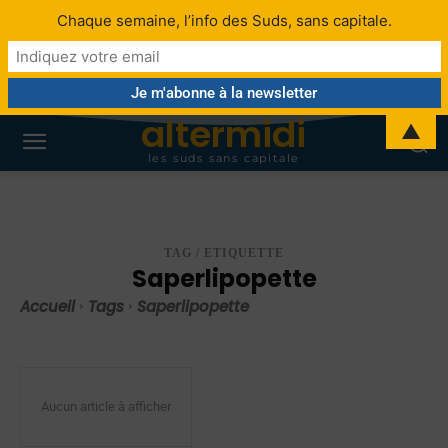
Chaque semaine, l’info des Suds, sans capitale.
altermidi
▲
les suds sans capitale
TAG / ETIQUETTE
Saperlipopette
Accueil
Tags
Saperlipopette
Aucun article à afficher