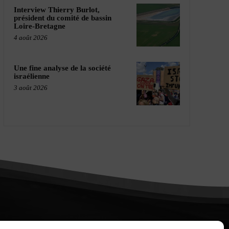
Interview Thierry Burlot,
président du comité de bassin
Loire-Bretagne
4 août 2026
Une fine analyse de la société
israélienne
3 août 2026