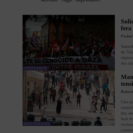
Soli
fera
Piedad
Samedi
de Tou
répres
des mi
CITOYENNETÉ
Mani
tens
Redact
Une pa
samedi
des se
huit f
MÉDITERRANÉE
violen
commu