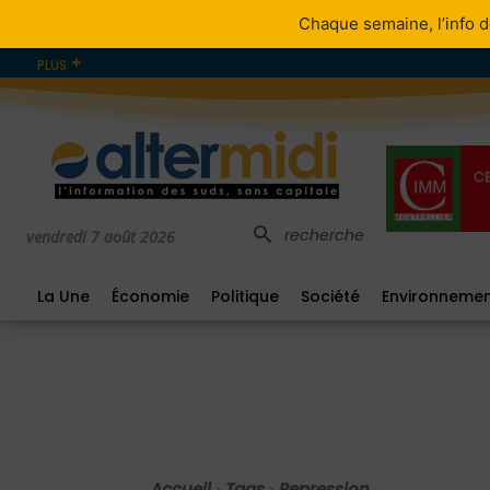
Chaque semaine, l’info d
PLUS
recherche
vendredi 7 août 2026
La Une
Économie
Politique
Société
Environneme
Accueil
Tags
Repression