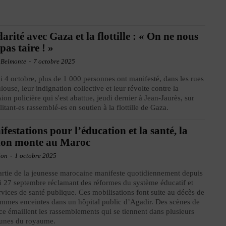
darité avec Gaza et la flottille : « On ne nous
 pas taire ! »
 Belmonte
-
7 octobre 2025
 4 octobre, plus de 1 000 personnes ont manifesté, dans les rues
louse, leur indignation collective et leur révolte contre la
sion policière qui s'est abattue, jeudi dernier à Jean-Jaurès, sur
litant-es rassemblé-es en soutien à la flottille de Gaza.
festations pour l’éducation et la santé, la
ion monte au Maroc
ion
-
1 octobre 2025
rtie de la jeunesse marocaine manifeste quotidiennement depuis
 27 septembre réclamant des réformes du système éducatif et
rvices de santé publique. Ces mobilisations font suite au décès de
emmes enceintes dans un hôpital public d’Agadir. Des scènes de
ce émaillent les rassemblements qui se tiennent dans plusieurs
nes du royaume.