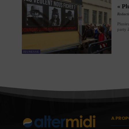
« Pl
Redact
Plusie
party 
JEUNESSE
A PROP