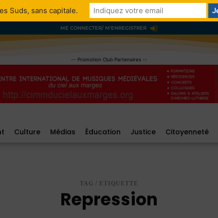
es Suds, sans capitale.
ME CONNECTER/ M'ENREGISTRER
-- Promotion Club Partenaires --
nt
Culture
Médias
Éducation
Justice
Citoyenneté
TAG / ETIQUETTE
Repression