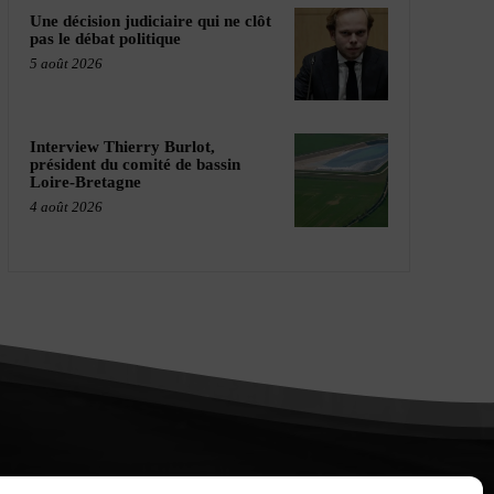
Une décision judiciaire qui ne clôt
pas le débat politique
5 août 2026
Interview Thierry Burlot,
président du comité de bassin
Loire-Bretagne
4 août 2026