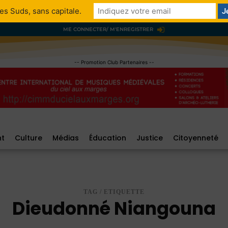
es Suds, sans capitale.
ME CONNECTER/ M'ENREGISTRER
-- Promotion Club Partenaires --
nt
Culture
Médias
Éducation
Justice
Citoyenneté
TAG / ETIQUETTE
Dieudonné Niangouna