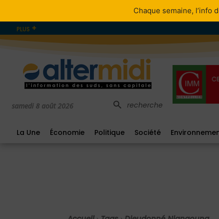
Chaque semaine, l’info d
PLUS
recherche
samedi 8 août 2026
La Une
Économie
Politique
Société
Environneme
Accueil
Tags
Dieudonné Niangouna