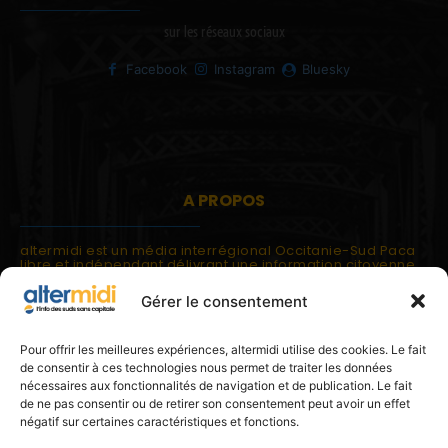
sur les réseaux sociaux
Facebook
Instagram
Bluesky
A PROPOS
altermidi est un média interrégional Occitanie-Sud Paca
libre et indépendant délivrant une information citoyenne
et participative.
Gérer le consentement
altermidi est ouvert sur les suds, la méditerranée,
l'europe.
altermidi aborde des thématiques globales évaluées à
Pour offrir les meilleures expériences, altermidi utilise des cookies. Le fait
partir des constats de terrain ou d'analyses à l'échelon
de consentir à ces technologies nous permet de traiter les données
local.
nécessaires aux fonctionnalités de navigation et de publication. Le fait
altermidi c'est l'information capitale, sans capitale.
de ne pas consentir ou de retirer son consentement peut avoir un effet
négatif sur certaines caractéristiques et fonctions.
Contactez nous:
contact@altermidi.org