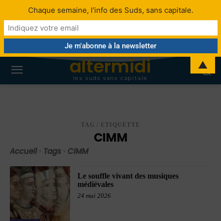
Chaque semaine, l’info des Suds, sans capitale.
altermidi
▲
les suds sans capitale
TAG / ETIQUETTE
CIMM
Accueil
Tags
CIMM
Le souffle vivant des musiques
médiévales
24 mai 2026