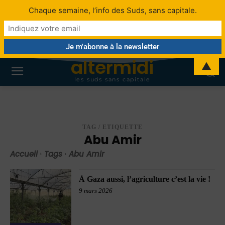
Chaque semaine, l’info des Suds, sans capitale.
altermidi
▲
les suds sans capitale
TAG / ETIQUETTE
Abu Amir
Accueil
Tags
Abu Amir
À Gaza aussi, l’agriculture c’est la vie !
9 mars 2026