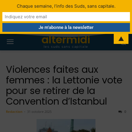
Chaque semaine, l’info des Suds, sans capitale.
altermidi
▲
les suds sans capitale
Violences faites aux
femmes : la Lettonie vote
pour se retirer de la
Convention d’Istanbul
Redaction
-
31 octobre 2025
0