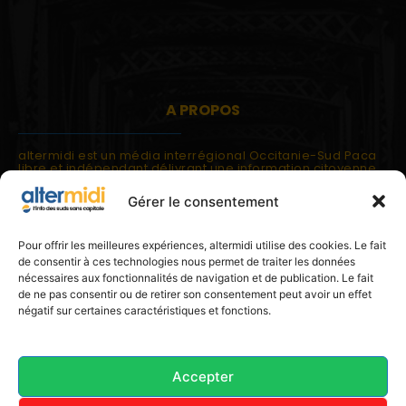
A PROPOS
altermidi est un média interrégional Occitanie-Sud Paca
libre et indépendant délivrant une information citoyenne
et participative.
Gérer le consentement
altermidi est ouvert sur les suds, la méditerranée,
l'europe.
altermidi aborde des thématiques globales évaluées à
Pour offrir les meilleures expériences, altermidi utilise des cookies. Le fait
partir des constats de terrain ou d'analyses à l'échelon
de consentir à ces technologies nous permet de traiter les données
local.
nécessaires aux fonctionnalités de navigation et de publication. Le fait
altermidi c'est l'information capitale, sans capitale.
de ne pas consentir ou de retirer son consentement peut avoir un effet
négatif sur certaines caractéristiques et fonctions.
Contactez nous:
contact@altermidi.org
Accepter