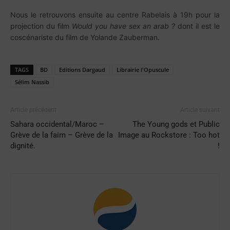
Nous le retrouvons ensuite au centre Rabelais à 19h pour la
projection du film
Would you have sex an arab ?
dont il est le
coscénariste du film de Yolande Zauberman.
TAGS
BD
Editions Dargaud
Librairie l'Opuscule
Sélim Nassib
Article précédent
Article suivant
Sahara occidental/Maroc –
The Young gods et Public
Grève de la faim – Grève de la
Image au Rockstore : Too hot
dignité.
!