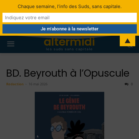
Chaque semaine, l’info des Suds, sans capitale.
altermidi
▲
les suds sans capitale
BD. Beyrouth à l’Opuscule
Redaction
-
16 mai 2026
0