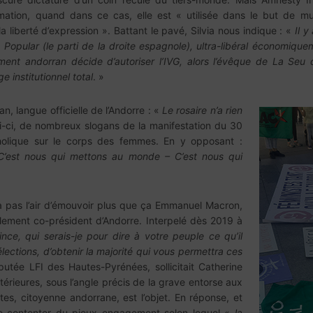
amation, quand dans ce cas, elle est « utilisée dans le but de m
 la liberté d’expression ». Battant le pavé, Silvia nous indique : «
Il 
o Popular (le parti de la droite espagnole), ultra-libéral économiqu
nt andorran décide d’autoriser l’IVG, alors l’évêque de La Seu d
e institutionnel total
. »
an, langue officielle de l’Andorre : «
Le rosaire n’a rien
ui-ci, de nombreux slogans de la manifestation du 30
holique sur le corps des femmes. En y opposant :
C’est nous qui mettons au monde – C’est nous qui
’a pas l’air d’émouvoir plus que ça Emmanuel Macron,
nalement co-président d’Andorre. Interpelé dès 2019 à
nce, qui serais-je pour dire à votre peuple ce qu’il
élections, d’obtenir la majorité qui vous permettra ces
éputée LFI des Hautes-Pyrénées, sollicitait Catherine
térieures, sous l’angle précis de la grave entorse aux
s, citoyenne andorrane, est l’objet. En réponse, et
 se contenter du pieux engagement selon lequel «
la