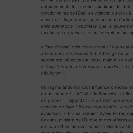
détournement de la notion juridique de diff
fonctionnaires de l’État, en violation du droit à
mais il est dirigé par un genre local de Partid
Mais admettons l’hypothèse que le gouverneme
fonction de co-prince ; ce qui créerait un blocag
«
Fora el rosari, dels nostres ovaris !
» (en catal
à faire dans nos ovaires !
« ). À l’image de cel
septembre dénonçaient cette main-mise cat
«
Nosaltres parim – Nosaltres decidim
» («
décidons
« ).
Ce régime andorran sous influence cléricale n
grand-pape de la laïcité à la Française, et fi
ce propos, il répondait : «
En tant que co-pri
convient de faire ? Il vous appartiendra, lors d’
évolutions
. » En mai dernier, Sylvie Ferrer, d
Colonna, ministre de l’Europe et des affaires ex
droits de l’homme dont Vanessa Mendoza Corte
sans même citer le cas en cause, il a fallu