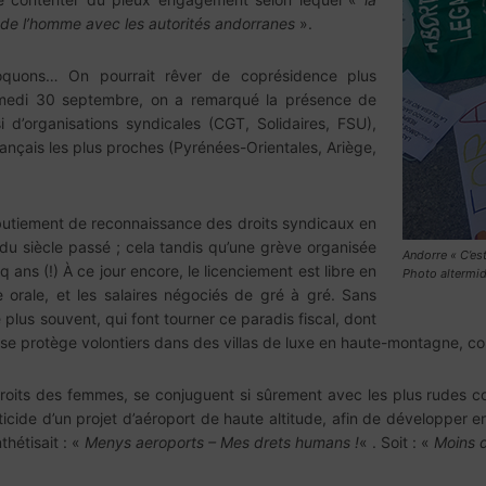
s de l’homme avec les autorités andorranes
».
oquons… On pourrait rêver de coprésidence plus
amedi 30 septembre, on a remarqué la présence de
i d’organisations syndicales (CGT, Solidaires, FSU),
ançais les plus proches (Pyrénées-Orientales, Ariège,
lbutiement de reconnaissance des droits syndicaux en
u siècle passé ; cela tandis qu’une grève organisée
Andorre «
C’es
 ans (!) À ce jour encore, le licenciement est libre en
Photo altermi
e orale, et les salaires négociés de gré à gré. Sans
 plus souvent, qui font tourner ce paradis fiscal, dont
 se protège volontiers dans des villas de luxe en haute-montagne, co
droits des femmes, se conjuguent si sûrement avec les plus rudes condi
aticide d’un projet d’aéroport de haute altitude, afin de développer 
hétisait : «
Menys aeroports – Mes drets humans !
« . Soit : «
Moins d