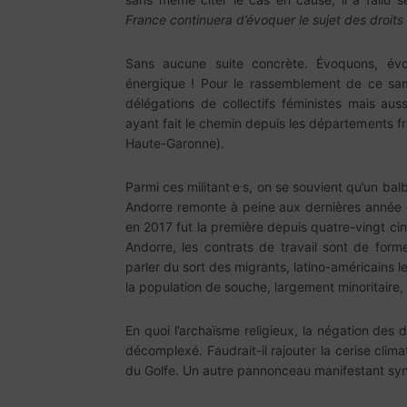
France continuera d’évoquer le sujet des droit
Sans aucune suite concrète. Évoquons, év
énergique ! Pour le rassemblement de ce s
délégations de collectifs féministes mais auss
ayant fait le chemin depuis les départements fr
Haute-Garonne).
.
.
Parmi ces militant
e
s, on se souvient qu’un ba
Andorre remonte à peine aux dernières année d
en 2017 fut la première depuis quatre-vingt cinq
Andorre, les contrats de travail sont de form
parler du sort des migrants, latino-américains le
la population de souche, largement minoritaire,
En quoi l’archaïsme religieux, la négation des 
décomplexé. Faudrait-il rajouter la cerise clim
du Golfe. Un autre pannonceau manifestant synt