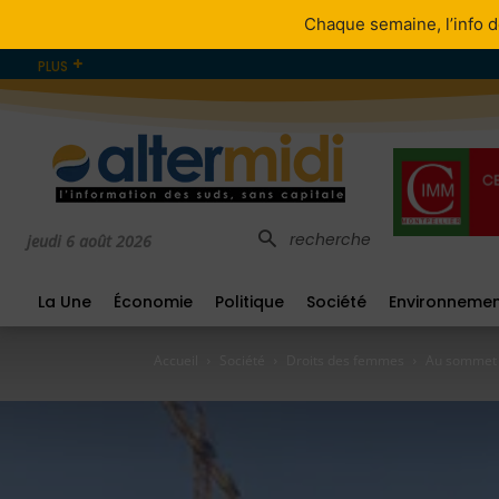
Chaque semaine, l’info d
PLUS
recherche
jeudi 6 août 2026
La Une
Économie
Politique
Société
Environneme
Accueil
Société
Droits des femmes
Au sommet d