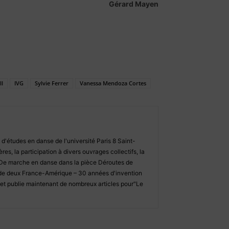
Gérard Mayen
ll
IVG
Sylvie Ferrer
Vanessa Mendoza Cortes
 d'études en danse de l'université Paris 8 Saint-
es, la participation à divers ouvrages collectifs, la
: De marche en danse dans la pièce Déroutes de
 de deux France-Amérique – 30 années d'invention
t publie maintenant de nombreux articles pour"Le