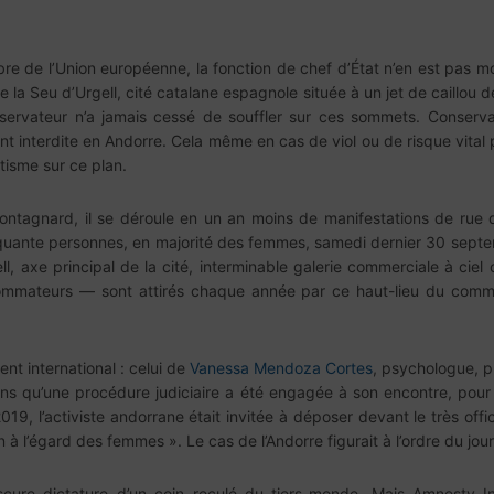
re de l’Union européenne, la fonction de chef d’État n’en est pas m
de la Seu d’Urgell, cité catalane espagnole située à un jet de caillou
servateur n’a jamais cessé de souffler sur ces sommets. Conservate
ent interdite en Andorre. Cela même en cas de viol ou de risque vital p
tisme sur ce plan.
e montagnard, il se déroule en un an moins de manifestations de rue
quante personnes, en majorité des femmes, samedi dernier 30 septem
xell, axe principal de la cité, interminable galerie commerciale à cie
nsommateurs — sont attirés chaque année par ce haut-lieu du com
ent international : celui de
Vanessa Mendoza Cortes
, psychologue, p
ns qu’une procédure judiciaire a été engagée à son encontre, pour «
2019, l’activiste andorrane était invitée à déposer devant le très off
on à l’égard des femmes ». Le cas de l’Andorre figurait à l’ordre du jou
cure dictature d’un coin reculé du tiers-monde. Mais Amnesty In