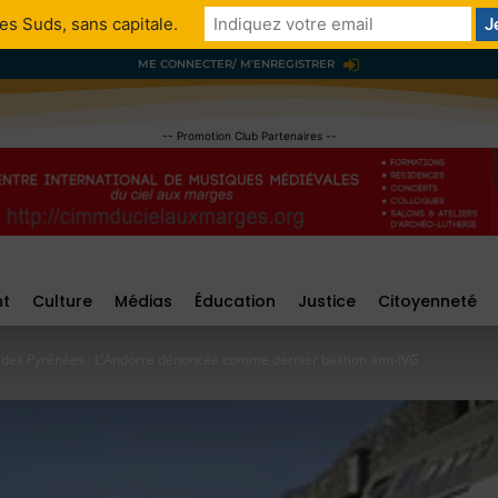
es Suds, sans capitale.
ME CONNECTER/ M'ENREGISTRER
-- Promotion Club Partenaires --
nt
Culture
Médias
Éducation
Justice
Citoyenneté
es Pyrénées : L’Andorre dénoncée comme dernier bastion anti-IVG