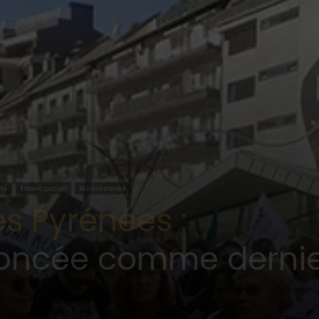
rté
Émancipation
Méditerranée
s Pyrénées :
noncée comme dernie