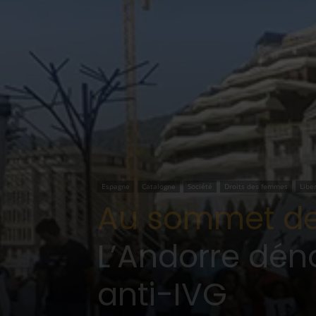
Espagne
Catalogne
Société
Droits des femmes
Libe
Au sommet de
L’Andorre dé
anti-IVG