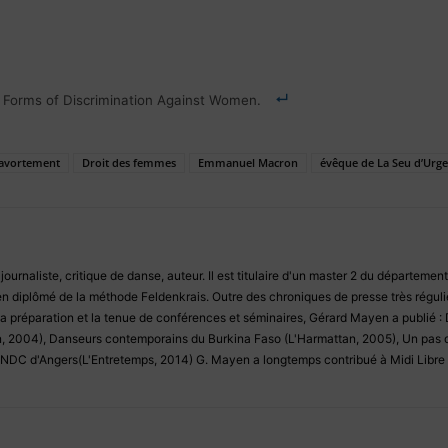
l Forms of Discrimination Against Women.
l'avortement
Droit des femmes
Emmanuel Macron
évêque de La Seu d’Urge
urnaliste, critique de danse, auteur. Il est titulaire d'un master 2 du département
en diplômé de la méthode Feldenkrais. Outre des chroniques de presse très régulièr
la préparation et la tenue de conférences et séminaires, Gérard Mayen a publié 
n, 2004), Danseurs contemporains du Burkina Faso (L'Harmattan, 2005), Un pas
DC d'Angers(L'Entretemps, 2014) G. Mayen a longtemps contribué à Midi Libre e