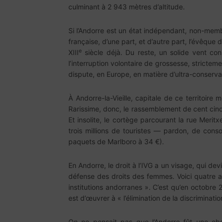
culminant à 2 943 mètres d’altitude.
Si l’Andorre est un état indépendant, non-memb
française, d’une part, et d’autre part, l’évêque 
e
XIII
siècle déjà. Du reste, un solide vent con
l’interruption volontaire de grossesse, strictem
dispute, en Europe, en matière d’ultra-conserva
À Andorre-la-Vieille, capitale de ce territoir
Rarissime, donc, le rassemblement de cent cin
Et insolite, le cortège parcourant la rue Merit
trois millions de touristes — pardon, de co
paquets de Marlboro à 34 €).
En Andorre, le droit à l’IVG a un visage, qui devi
défense des droits des femmes. Voici quatre a
institutions andorranes ». C’est qu’en octobre 
est d’œuvrer à « l’élimination de la discriminati
On ne pensait pas que l’Andorre fût une obs