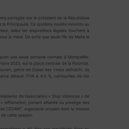
oins partagée par le président de la République
 de la Principauté. Ce système insolite remonte au
ur, telles les dispositions légales touchant à
our la mère. De sorte que seule l’île de Malte le
 qu’en une seule semaine normale à Montpellier.
bre 2023, sur la place centrale de la Rotonda.
l ouvert, genre de Dubaï des cimes défraîchi, où
merce détaxé (TVA à 4,5 %, cartouches de dix
résidente de l’association « Stop Violences » de
 diffamation, portant atteinte au prestige des
1
iciel CEDAW
, organisme onusien dont la mission
r de cette session.
ternational a dû dire son inquiétude face au