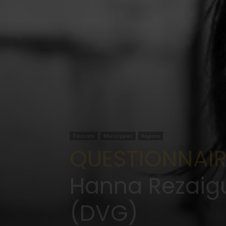
Élections
Municipales
Régions
QUESTIONNAIRE
Hanna Rezaig
(DVG)