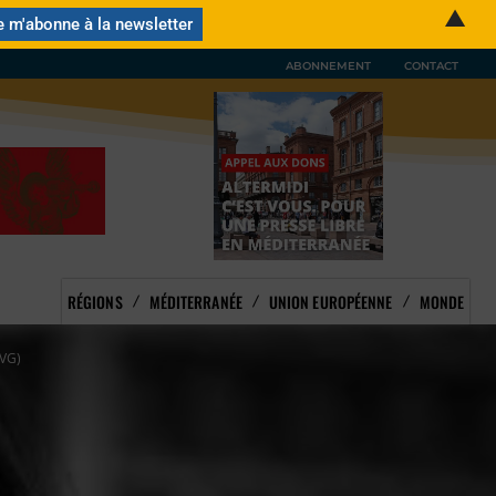
▲
ABONNEMENT
CONTACT
RÉGIONS
MÉDITERRANÉE
UNION EUROPÉENNE
MONDE
VG)