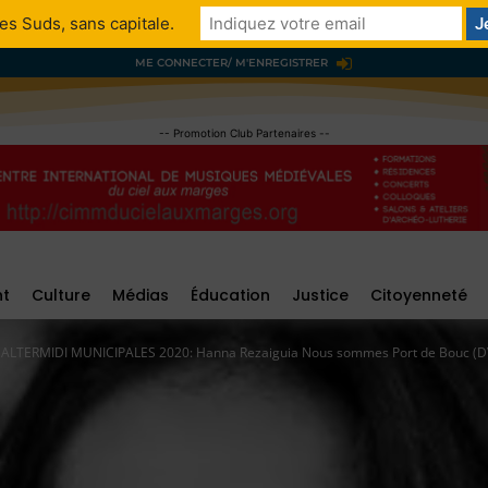
es Suds, sans capitale.
ME CONNECTER/ M'ENREGISTRER
-- Promotion Club Partenaires --
nt
Culture
Médias
Éducation
Justice
Citoyenneté
LTERMIDI MUNICIPALES 2020: Hanna Rezaiguia Nous sommes Port de Bouc (D