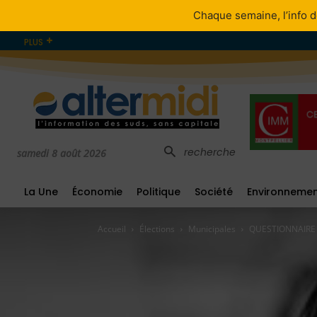
Chaque semaine, l’info d
PLUS
recherche
samedi 8 août 2026
La Une
Économie
Politique
Société
Environneme
Accueil
Élections
Municipales
QUESTIONNAIRE A