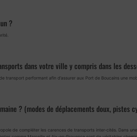
 un ?
rité.
nsports dans votre ville y compris dans les dess
 de transport performant afin d’assurer aux Port de Boucains une mobi
omaine ? (modes de déplacements doux, pistes c
pole de compléter les carences de transports inter-cités. Dans une
ronnantes comme Marseille et Aix-en-Provence sont de véritables chemin