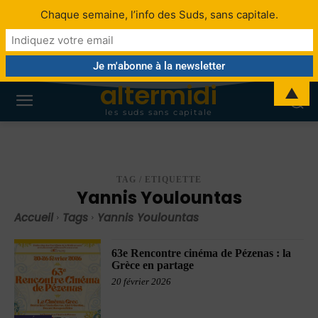
Chaque semaine, l’info des Suds, sans capitale.
altermidi
▲
les suds sans capitale
TAG / ETIQUETTE
Yannis Youlountas
Accueil
Tags
Yannis Youlountas
63e Rencontre cinéma de Pézenas : la
Grèce en partage
20 février 2026