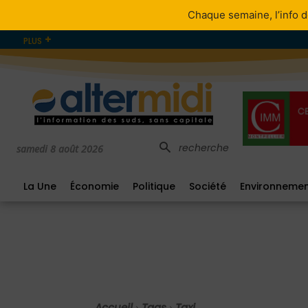
Chaque semaine, l’info d
PLUS
recherche
samedi 8 août 2026
La Une
Économie
Politique
Société
Environneme
Accueil
Tags
Taxi