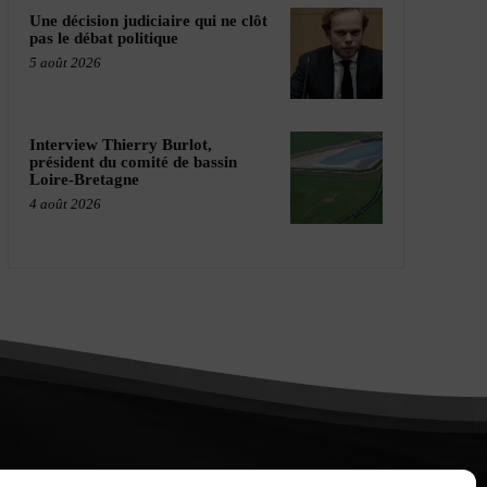
Une décision judiciaire qui ne clôt
pas le débat politique
5 août 2026
Interview Thierry Burlot,
président du comité de bassin
Loire-Bretagne
4 août 2026