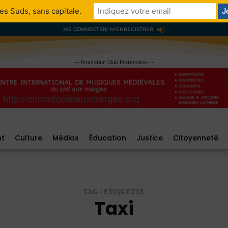
es Suds, sans capitale.
ME CONNECTER/ M'ENREGISTRER
-- Promotion Club Partenaires --
nt
Culture
Médias
Éducation
Justice
Citoyenneté
TAG / ETIQUETTE
Taxi