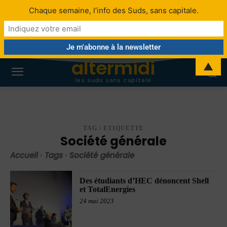
Chaque semaine, l’info des Suds, sans capitale.
altermidi
▲
les suds sans capitale
TAG / ETIQUETTE
Société générale
Accueil
Tags
Société générale
Des étudiants d’HEC dénoncent Shell
et TotalEnergies
24 mai 2023