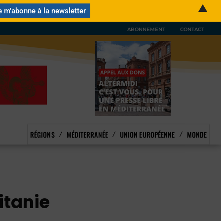
▲
ABONNEMENT
CONTACT
RÉGIONS
MÉDITERRANÉE
UNION EUROPÉENNE
MONDE
itanie