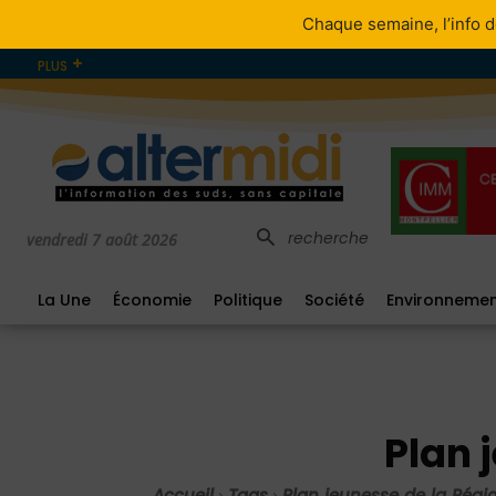
Chaque semaine, l’info d
PLUS
recherche
vendredi 7 août 2026
La Une
Économie
Politique
Société
Environneme
Plan 
Accueil
Tags
Plan jeunesse de la Régi