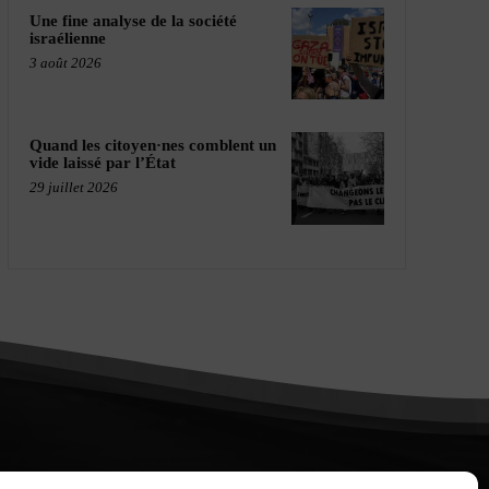
Une fine analyse de la société
israélienne
3 août 2026
Quand les citoyen·nes comblent un
vide laissé par l’État
29 juillet 2026