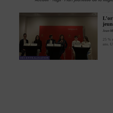
L’or
jeun
Jean-M
25 % d
ans. U
DÉCENTRALISATION