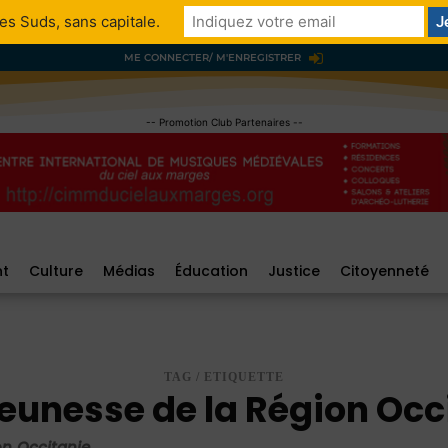
es Suds, sans capitale.
ME CONNECTER/ M'ENREGISTRER
-- Promotion Club Partenaires --
nt
Culture
Médias
Éducation
Justice
Citoyenneté
TAG / ETIQUETTE
jeunesse de la Région Occ
on Occitanie