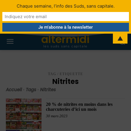
Chaque semaine, l’info des Suds, sans capitale.
altermidi
▲
les suds sans capitale
TAG / ETIQUETTE
Nitrites
Accueil
Tags
Nitrites
20 % de nitrites en moins dans les
charcuteries d’ici un mois
30 mars 2023