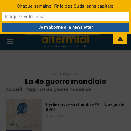
Chaque semaine, l’info des Suds, sans capitale.
altermidi
▲
les suds sans capitale
TAG / ETIQUETTE
La 4e guerre mondiale
Accueil
Tags
La 4e guerre mondiale
Lydie ouvre sa chambre #4 – Une porte
à soi
5 mai 2020