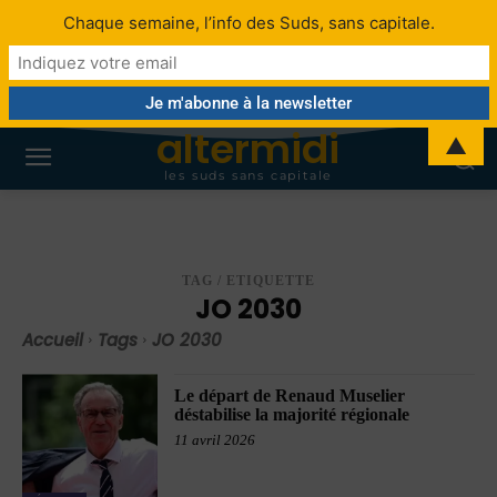
Chaque semaine, l’info des Suds, sans capitale.
altermidi
▲
les suds sans capitale
TAG / ETIQUETTE
JO 2030
Accueil
Tags
JO 2030
Le départ de Renaud Muselier
déstabilise la majorité régionale
11 avril 2026