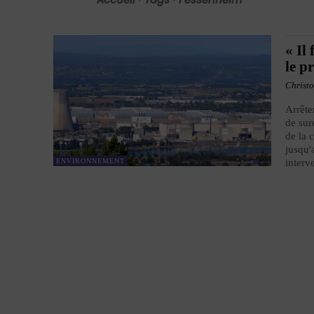
« Il
le p
Christo
Arrête
de sur
de la 
jusqu'
ENVIRONNEMENT
interv