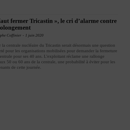
 faut fermer Tricastin », le cri d’alarme contre
rolongement
phe Coffinier
-
1 juin 2020
r la centrale nucléaire du Tricastin serait désormais une question
eté pour les organisations mobilisées pour demander la fermeture
centrale pour ses 40 ans. L'exploitant réclame une rallonge
aux 50 ou 60 ans de la centrale, une probabilité à éviter pour les
enants de cette journée.