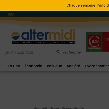
Chaque semaine, l’info d
PLUS
recherche
jeudi 6 août 2026
La Une
Économie
Politique
Société
Environneme
Accueil
Tags
Fessenheim