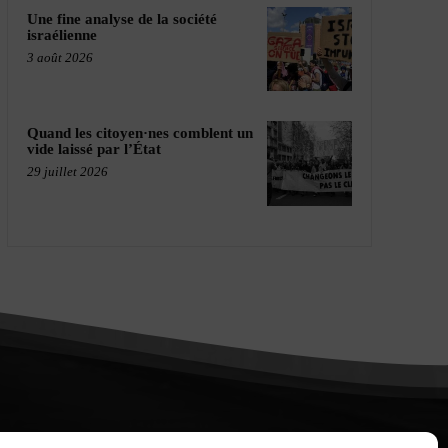
Une fine analyse de la société
israélienne
3 août 2026
Quand les citoyen·nes comblent un
vide laissé par l’État
29 juillet 2026