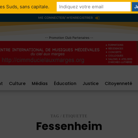
es Suds, sans capitale.
ME CONNECTER/ M'ENREGISTRER
-- Promotion Club Partenaires --
nt
Culture
Médias
Éducation
Justice
Citoyenneté
TAG / ETIQUETTE
Fessenheim