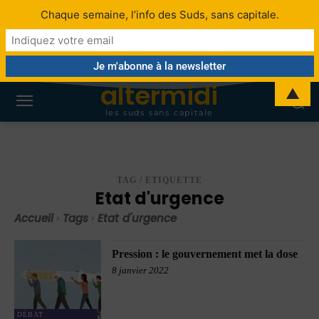
Chaque semaine, l’info des Suds, sans capitale.
altermidi
▲
les suds sans capitale
TAG / ETIQUETTE
Etat d'urgence
Accueil
Tags
Etat d'urgence
Pression : le gouvernement met la dose
8 janvier 2022
DÉBAT