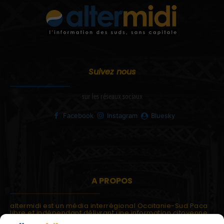
Suivez nous
sur les réseaux sociaux
Facebook
Instagram
Bluesky
A PROPOS
altermidi est un média interrégional Occitanie-Sud Paca
libre et indépendant délivrant une information citoyenne
et participative.