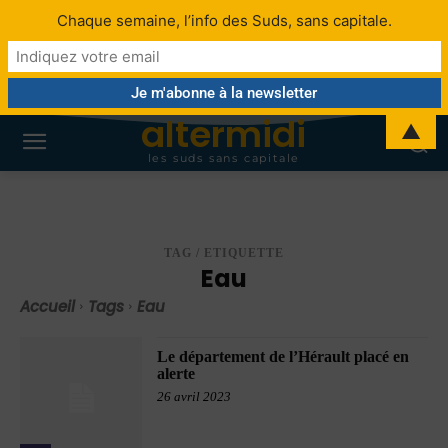
Chaque semaine, l’info des Suds, sans capitale.
altermidi
▲
les suds sans capitale
TAG / ETIQUETTE
Eau
Accueil
Tags
Eau
Le département de l’Hérault placé en
alerte
26 avril 2023