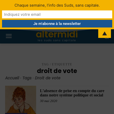
Chaque semaine, l’info des Suds, sans capitale.
altermidi
▲
les suds sans capitale
TAG / ETIQUETTE
droit de vote
Accueil
Tags
Droit de vote
L’absence de prise en compte du care
dans notre système politique et social
30 mai 2020