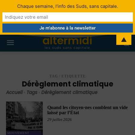
Chaque semaine, l’info des Suds, sans capitale.
altermidi
▲
les suds sans capitale
TAG / ETIQUETTE
Dérèglement climatique
Accueil
Tags
Dérèglement climatique
Quand les citoyen·nes comblent un vide
laissé par l’État
29 juillet 2026
MOUVEMENT