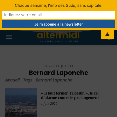
Chaque semaine, l’info des Suds, sans capitale.
altermidi
▲
les suds sans capitale
TAG / ETIQUETTE
Bernard Laponche
Accueil
Tags
Bernard Laponche
« Il faut fermer Tricastin », le cri
d’alarme contre le prolongement
1 juin 2020