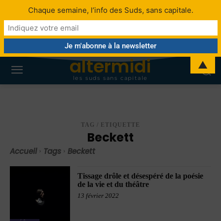
Chaque semaine, l’info des Suds, sans capitale.
altermidi
▲
les suds sans capitale
TAG / ETIQUETTE
Beckett
Accueil
Tags
Beckett
Tissage drôle et désespéré de la poésie
de la vie et du théâtre
13 février 2022