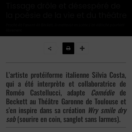
Tissage drôle et désespéré de
la poésie de la vie et du théâtre
Proche de l'œuvre de Beckett, la metteuse en scène s'en détache pourtant
librement.
Par
Jean-Marie DINH
-
13 février 2022
L’artiste protéiforme italienne Silvia Costa,
qui a été interprète et collaboratrice de
Roméo Castellucci, adapte
Comédie
de
Beckett au Théâtre Garonne de Toulouse et
s’en inspire dans sa création
Wry smile dry
sob
(sourire en coin, sanglot sans larmes).