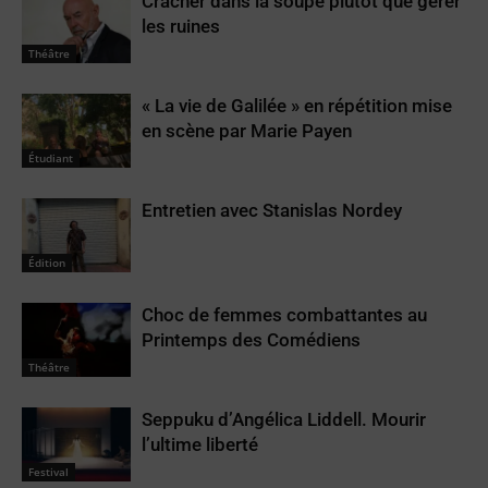
Cracher dans la soupe plutôt que gérer
les ruines
Théâtre
« La vie de Galilée » en répétition mise
en scène par Marie Payen
Étudiant
Entretien avec Stanislas Nordey
Édition
Choc de femmes combattantes au
Printemps des Comédiens
Théâtre
Seppuku d’Angélica Liddell. Mourir
l’ultime liberté
Festival