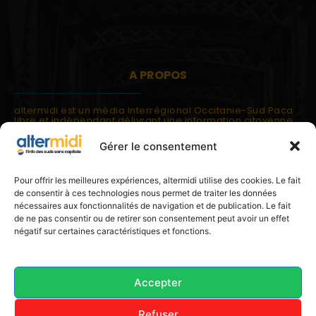
A PROPOS
altermidi est un média interrégional Occitanie-Sud Paca
libre et indépendant délivrant une information citoyenne
et participative.
Gérer le consentement
altermidi est ouvert sur les suds, la méditerranée,
l'europe.
altermidi aborde des thématiques globales évaluées à
Pour offrir les meilleures expériences, altermidi utilise des cookies. Le fait
partir des constats de terrain ou d'analyses à l'échelon
de consentir à ces technologies nous permet de traiter les données
local.
nécessaires aux fonctionnalités de navigation et de publication. Le fait
altermidi c'est l'information capitale, sans capitale.
de ne pas consentir ou de retirer son consentement peut avoir un effet
négatif sur certaines caractéristiques et fonctions.
Contactez nous:
contact@altermidi.org
Accepter
Refuser