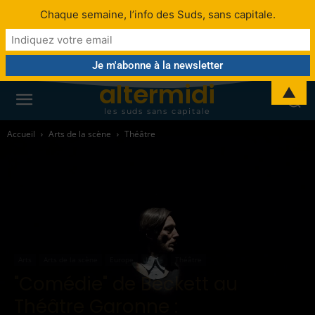
Chaque semaine, l’info des Suds, sans capitale.
altermidi
▲
les suds sans capitale
Accueil
Arts de la scène
Théâtre
Arts
Arts de la scène
Europe
Italie
Théâtre
"Comédie" de Beckett au
Théâtre Garonne :