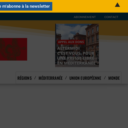
▲
ABONNEMENT
CONTACT
RÉGIONS
MÉDITERRANÉE
UNION EUROPÉENNE
MONDE