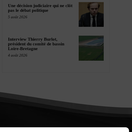
Une décision judiciaire qui ne clôt
pas le débat politique
5 août 2026
Interview Thierry Burlot,
président du comité de bassin
Loire-Bretagne
4 août 2026