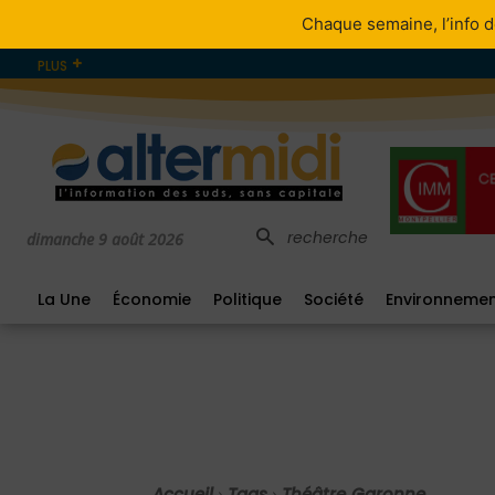
Chaque semaine, l’info d
PLUS
recherche
dimanche 9 août 2026
La Une
Économie
Politique
Société
Environneme
Accueil
Tags
Théâtre Garonne