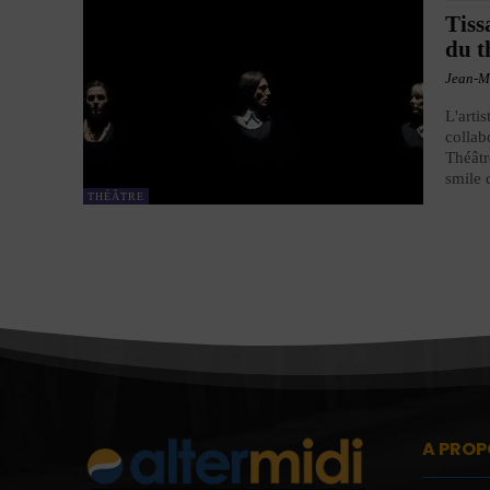
Tiss
du t
Jean-M
L'arti
collab
Théâtr
smile 
THÉÂTRE
A PROP