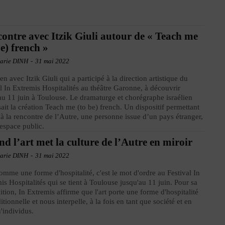
ontre avec Itzik Giuli autour de « Teach me
be) french »
arie DINH
-
31 mai 2022
ien avec Itzik Giuli qui a participé à la direction artistique du
al In Extremis Hospitalités au théâtre Garonne, à découvrir
au 11 juin à Toulouse. Le dramaturge et chorégraphe israélien
ait la création Teach me (to be) french. Un dispositif permettant
r à la rencontre de l’Autre, une personne issue d’un pays étranger,
'espace public.
d l’art met la culture de l’Autre en miroir
arie DINH
-
31 mai 2022
comme une forme d'hospitalité, c'est le mot d'ordre au Festival In
is Hospitalités qui se tient à Toulouse jusqu'au 11 juin. Pour sa
ition, In Extremis affirme que l'art porte une forme d'hospitalité
itionnelle et nous interpelle, à la fois en tant que société et en
u'individus.