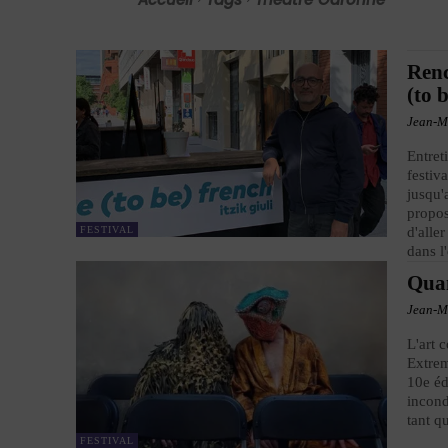
Renc
(to 
Jean-M
Entret
festiv
jusqu'
propos
FESTIVAL
d'alle
dans l
Quan
Jean-M
L'art 
Extrem
10e éd
incond
tant q
FESTIVAL