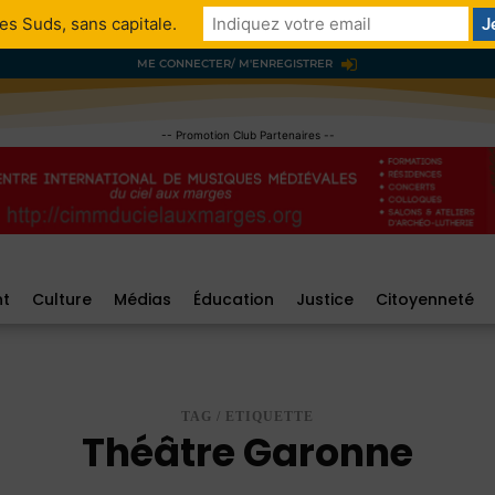
es Suds, sans capitale.
ME CONNECTER/ M'ENREGISTRER
-- Promotion Club Partenaires --
nt
Culture
Médias
Éducation
Justice
Citoyenneté
TAG / ETIQUETTE
Théâtre Garonne