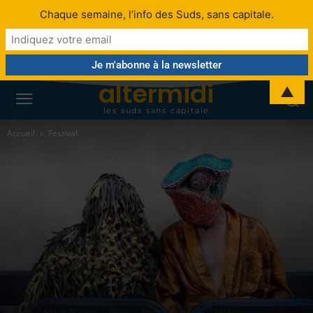
Chaque semaine, l’info des Suds, sans capitale.
altermidi
▲
les suds sans capitale
Accueil
Festival
Arts
Arts de la scène
Danse
Festival
Monde
Théâtre