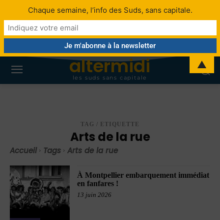
Chaque semaine, l’info des Suds, sans capitale.
altermidi
▲
les suds sans capitale
TAG / ETIQUETTE
Arts de la rue
Accueil
Tags
Arts de la rue
À Montpellier embarquement immédiat
en fanfares !
13 juin 2026