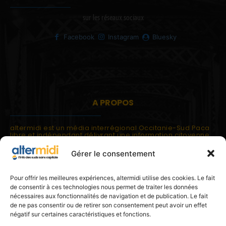
sur les réseaux sociaux
Facebook
Instagram
Bluesky
A PROPOS
altermidi est un média interrégional Occitanie-Sud Paca
libre et indépendant délivrant une information citoyenne
et participative.
Gérer le consentement
altermidi est ouvert sur les suds, la méditerranée,
l'europe.
altermidi aborde des thématiques globales évaluées à
Pour offrir les meilleures expériences, altermidi utilise des cookies. Le fait
partir des constats de terrain ou d'analyses à l'échelon
de consentir à ces technologies nous permet de traiter les données
local.
nécessaires aux fonctionnalités de navigation et de publication. Le fait
altermidi c'est l'information capitale, sans capitale.
de ne pas consentir ou de retirer son consentement peut avoir un effet
négatif sur certaines caractéristiques et fonctions.
Contactez nous:
contact@altermidi.org