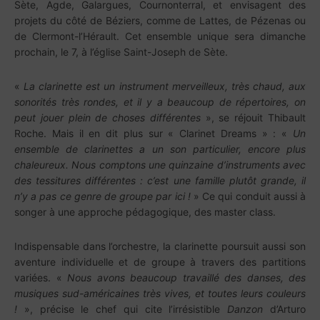
Sète, Agde, Galargues, Cournonterral, et envisagent des
projets du côté de Béziers, comme de Lattes, de Pézenas ou
de Clermont-l’Hérault. Cet ensemble unique sera dimanche
prochain, le 7, à l’église Saint-Joseph de Sète.
«
La clarinette est un instrument merveilleux, très chaud, aux
sonorités très rondes, et il y a beaucoup de répertoires, on
peut jouer plein de choses différentes
», se réjouit Thibault
Roche. Mais il en dit plus sur « Clarinet Dreams » : «
Un
ensemble de clarinettes a un son particulier, encore plus
chaleureux. Nous comptons une quinzaine d’instruments avec
des tessitures différentes : c’est une famille plutôt grande, il
n’y a pas ce genre de groupe par ici !
» Ce qui conduit aussi à
songer à une approche pédagogique, des master class.
Indispensable dans l’orchestre, la clarinette poursuit aussi son
aventure individuelle et de groupe à travers des partitions
variées. «
Nous avons beaucoup travaillé des danses, des
musiques sud-américaines très vives, et toutes leurs couleurs
!
», précise le chef qui cite l’irrésistible
Danzon
d’Arturo