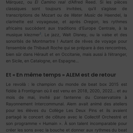
Márquez, ou
El Camino real
d’Alfred Reed. Si les pièces
classiques sont toujours invitées, qu’il s’agisse de
transcriptions de Mozart ou de
Water Music
de Haendel, la
clarinette est voyageuse, et après
Oregon
, les rythmes
africains succèdent aux traditions d’Europe Centrale, à la
1
musique klezmer
. Le jazz, Walt Disney, ou la valse et des
sonorités de Montmartre ! Autant de rêves de voyage pour
l’ensemble de Thibault Roche qui se prépare à des rencontres,
bien sûr dans Hérault et en Occitanie, mais aussi à l’étranger,
en Sicile, en Catalogne, en Espagne…
Et « En même temps » ALEM est de retour
Le revoilà : le champion du monde de beat box 2015 est
fidèle à Frontignan où il est venu en 2018, 2020, 2022… et au
mois de mai, invité par l’antenne du Conservatoire à
Rayonnement Intercommunal. Alem avait animé des ateliers
pour les élèves du Collège Les Deux Pins et ils avaient
partagé le concert de clôture avec le Collectif Orchestré et
son programme « Humain ». À son talent incomparable pour
créer les sons avec la bouche et donner aux rythmes du beat