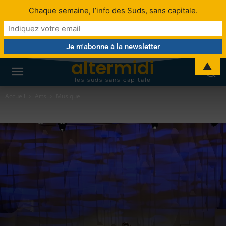
Chaque semaine, l’info des Suds, sans capitale.
altermidi
▲
les suds sans capitale
Accueil
Arts
Musique