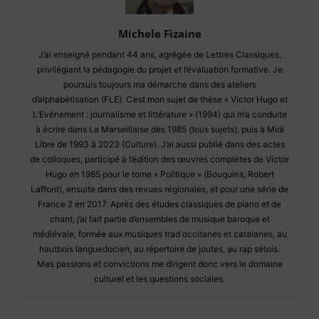
Michele Fizaine
J’ai enseigné pendant 44 ans, agrégée de Lettres Classiques,
privilégiant la pédagogie du projet et l’évaluation formative. Je
poursuis toujours ma démarche dans des ateliers
d’alphabétisation (FLE). C’est mon sujet de thèse « Victor Hugo et
L’Evénement : journalisme et littérature » (1994) qui m’a conduite
à écrire dans La Marseillaise dès 1985 (tous sujets), puis à Midi
Libre de 1993 à 2023 (Culture). J’ai aussi publié dans des actes
de colloques, participé à l’édition des œuvres complètes de Victor
Hugo en 1985 pour le tome « Politique » (Bouquins, Robert
Laffont), ensuite dans des revues régionales, et pour une série de
France 2 en 2017. Après des études classiques de piano et de
chant, j’ai fait partie d’ensembles de musique baroque et
médiévale, formée aux musiques trad occitanes et catalanes, au
hautbois languedocien, au répertoire de joutes, au rap sétois.
Mes passions et convictions me dirigent donc vers le domaine
culturel et les questions sociales.