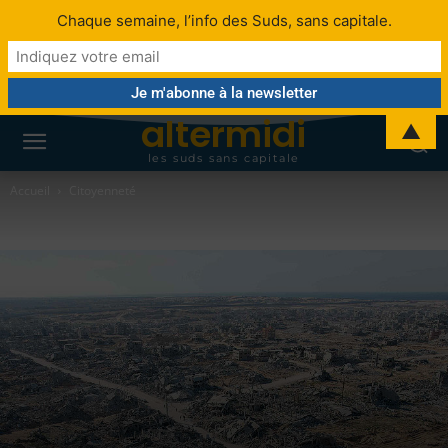
Chaque semaine, l’info des Suds, sans capitale.
altermidi
▲
les suds sans capitale
Accueil
Citoyenneté