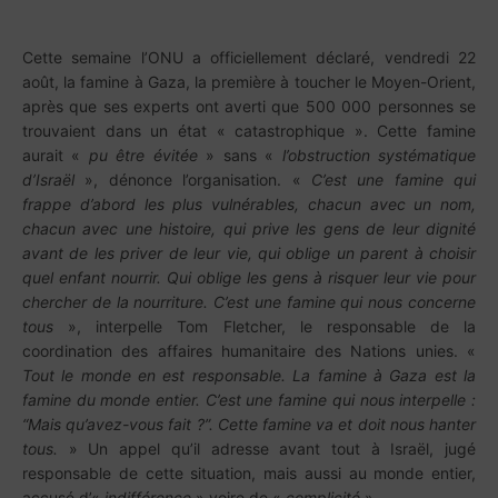
Cette semaine l’ONU a officiellement déclaré, vendredi 22
août, la famine à Gaza, la première à toucher le Moyen-Orient,
après que ses experts ont averti que 500 000 personnes se
trouvaient dans un état « catastrophique ». Cette famine
aurait «
pu être évitée
» sans «
l’obstruction systématique
d’Israël
», dénonce l’organisation. «
C’est une famine qui
frappe d’abord les plus vulnérables, chacun avec un nom,
chacun avec une histoire, qui prive les gens de leur dignité
avant de les priver de leur vie, qui oblige un parent à choisir
quel enfant nourrir. Qui oblige les gens à risquer leur vie pour
chercher de la nourriture. C’est une famine qui nous concerne
tous
», interpelle Tom Fletcher, le responsable de la
coordination des affaires humanitaire des Nations unies. «
Tout le monde en est responsable. La famine à Gaza est la
famine du monde entier. C’est une famine qui nous interpelle :
“Mais qu’avez-vous fait ?”. Cette famine va et doit nous hanter
tous.
» Un appel qu’il adresse avant tout à Israël, jugé
responsable de cette situation, mais aussi au monde entier,
accusé d’«
indifférence
» voire de «
complicité
».