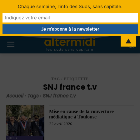
Chaque semaine, l’info des Suds, sans capitale.
altermidi
▲
les suds sans capitale
TAG / ETIQUETTE
SNJ france t.v
Accueil
Tags
SNJ france t.v
Mise en cause de la couverture
médiatique à Toulouse
22 avril 2026
(DÉS)