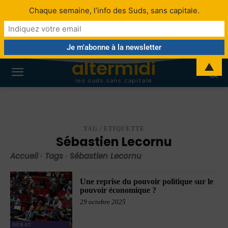
Chaque semaine, l’info des Suds, sans capitale.
altermidi
▲
les suds sans capitale
TAG / ETIQUETTE
Sébastien Lecornu
Accueil
Tags
Sébastien Lecornu
Une reprise du pouvoir politique sur le
pouvoir économique ?
29 octobre 2025
DÉBAT