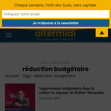
Chaque semaine, l’info des Suds, sans capitale.
altermidi
▲
les suds sans capitale
TAG / ETIQUETTE
réduction budgétaire
Accueil
Tags
Réduction budgétaire
Suppressions budgétaires dans la
culture la réponse de Kléber Mesquida
29 janvier 2025
POLITIQUE